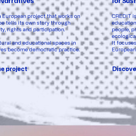
Narratives
for Sust
 European project that works on
CREDIT is
e tells its own story through
education
y, rights and participation.
people, p
ecological
ltural and educational spaces in
It focuses
ves become democratic practice.
European 
e project
Discove