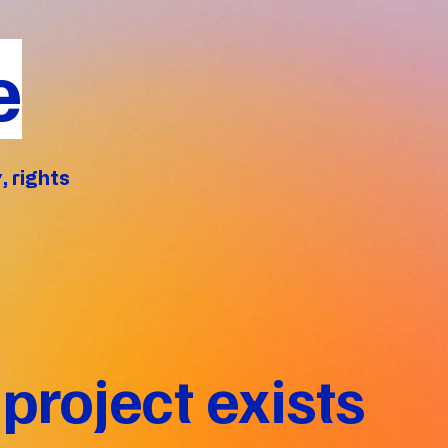
e
, rights
project exists