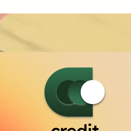
aglianza e potere"
l'Università degli Studi di Ferrara nell'ambito delle
 Collective Views
attività conclusive del progetto europeo WE Frame
– Collective Views for Equality. Nel corso
ercorso sviluppato
dell'intervista vengono ripresi alcuni dei temi emersi
 lavoro svolto nei
durante il percorso progettuale e le principali
artecipazione e
riflessioni maturate attraverso i laboratori dedicati
lto ricercatori,
all'uguaglianza, ai diritti, alle vulnerabilità e alle
prospettive intersezionali e intergenerazionali.
ttività
L'intervista è accompagnata da immagini delle
fronto realizzati
attività svolte nel corso dei laboratori realizzati a
Ferrara. WE Frame – Collective Views for Equality è
ofinanziato
un progetto europeo cofinanziato dall'Unione
 del Programma
Europea nell'ambito del Programma CERV. Partner
del progetto: • Università degli Studi di Ferrara •
Officine Europa APS • Traces&Dreams AB • CDS
Cultura ODV