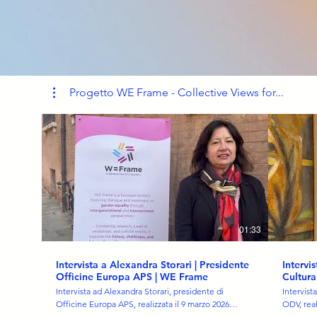
Progetto WE Frame - Collective Views for...
01:33
Intervista a Alexandra Storari | Presidente
Intervi
Officine Europa APS | WE Frame
Cultur
Intervista ad Alexandra Storari, presidente di
Intervist
Officine Europa APS, realizzata il 9 marzo 2026
ODV, real
presso l'Università degli Studi di Ferrara in
degli Stu