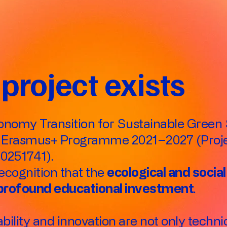
project exists
nomy Transition for Sustainable Green S
he Erasmus+ Programme 2021–2027 (Proj
251741).
recognition that the
ecological and social
 profound educational investment
.
nability and innovation are not only techn