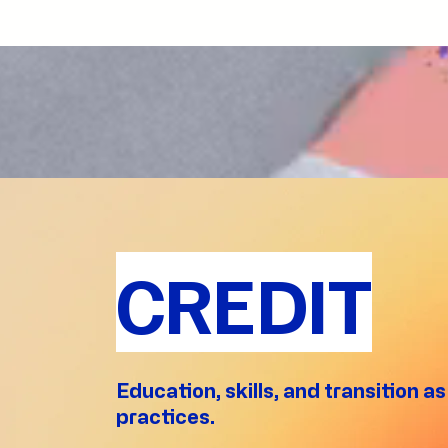
occasione del laboratorio "Uguaglianza e
laborato
differenze", primo appuntamento del ciclo di
Collective V
incontri del progetto europeo WE Frame –
dell'inte
Collective Views for Equality. Nel corso
attività 
dell'intervista vengono presentati gli obiettivi del
attraverso
progetto e il percorso che, attraverso laboratori,
coinvolg
attività partecipative e confronto interdisciplinare,
internazionali. L'intervista
intende promuovere una riflessione condivisa sui
immagini 
temi dell'uguaglianza, delle differenze e
WE Frame 
dell'inclusione. L'intervista è accompagnata da
progetto
immagini delle attività svolte durante la giornata
nell'ambito
inaugurale del progetto. WE Frame – Collective
progetto: • Università degli Studi di Ferra
Views for Equality è un progetto europeo
Officine Europa APS
cofinanziato dall'Unione Europea nell'ambito del
Cultura
CREDIT
Programma CERV. Partner del progetto: • Università
degli Studi di Ferrara • Officine Europa APS •
Traces&Dreams AB • CDS Cultura ODV
Education, skills, and transition a
practices.