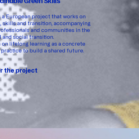
ainable Green Skills
 a European project that works on
, skills and transition, accompanying
rofessionals and communities in the
 and social transition.
 on lifelong learning as a concrete
practice to build a shared future.
r the project