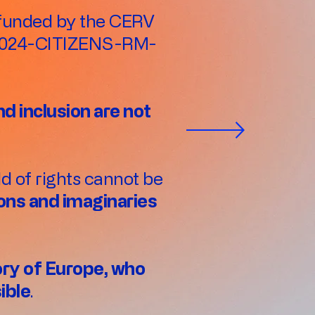
t funded by the CERV
V-2024-CITIZENS-RM-
nd inclusion are not
ld of rights cannot be
ons and imaginaries
ory of Europe, who
ible
.