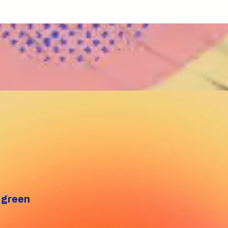
ri del progetto europeo WE Frame –
nell'ambito del laboratorio "Ugu
iews for Equality. Nel corso
del progetto europeo WE Frame –
rvista vengono ripercorse le principali
for Equality. Nel corso dell'intervista vengono
sviluppate dal progetto e i risultati emersi
condivise alcune riflessioni sul p
 i laboratori, le attività partecipative e il
dal progetto e sull'importanza del
imento della comunità locale e dei partner
laboratori, luoghi di confronto, p
 è accompagnata da
sperimentazione che hanno coinvo
delle attività svolte durante il laboratorio.
professionisti e cittadini. L'intervista è
– Collective Views for Equality è un
accompagnata da immagini delle a
 europeo cofinanziato dall'Unione Europea
laboratoriali e dei momenti di con
 del Programma CERV. Partner del
durante la giornata. WE Frame – Collective Views for
ra •
Equality è un progetto europeo c
 • Traces&Dreams AB • CDS
dall'Unione Europea nell'ambito
 ODV
CERV. Partner del progetto: • Università degli Studi
di Ferrara • Officine Europa APS • Traces&Dreams
AB • CDS Cultura ODV
s green