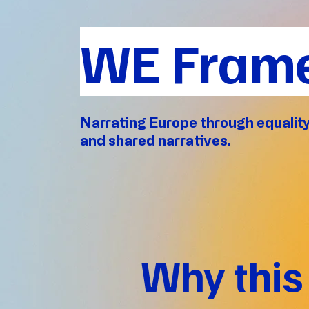
WE Fram
Narrating Europe through equality
and shared narratives.
Why this 