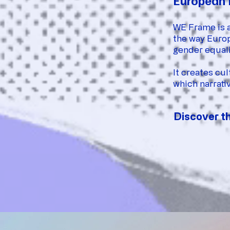
European 
WE Frame is a
the way Europ
gender equalit
It creates cu
which narrati
Discover th