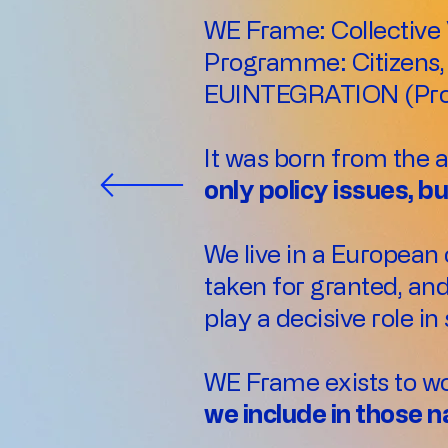
WE Frame: Collective 
Programme: Citizens,
EUINTEGRATION (Proj
It was born from the 
only policy issues, b
We live in a European 
taken for granted, an
play a decisive role 
WE Frame exists to wo
we include in those n