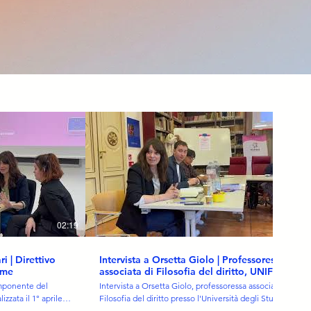
02:19
01:41
ri | Direttivo
Intervista a Orsetta Giolo | Professoressa
ame
associata di Filosofia del diritto, UNIFE |
WE Frame
omponente del
Intervista a Orsetta Giolo, professoressa associata di
zzata il 1° aprile
Filosofia del diritto presso l'Università degli Studi di
di di Ferrara
Ferrara, realizzata il 7 maggio 2026 presso