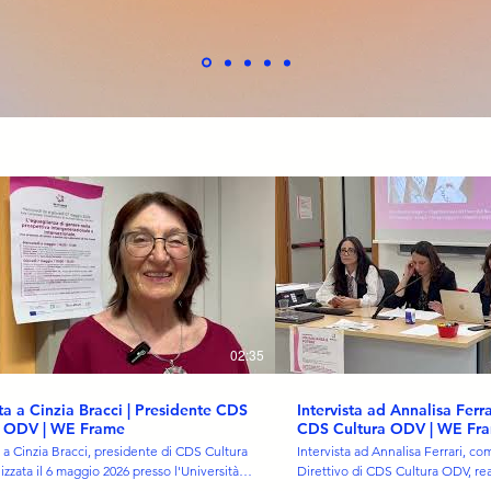
02:35
sta a Cinzia Bracci | Presidente CDS
Intervista ad Annalisa Ferra
a ODV | WE Frame
CDS Cultura ODV | WE Fr
a a Cinzia Bracci, presidente di CDS Cultura
Intervista ad Annalisa Ferrari, c
izzata il 6 maggio 2026 presso l'Università
Direttivo di CDS Cultura ODV, reali
di di Ferrara nell'ambito dell'ultimo ciclo di
2026 presso l'Università degli Stu