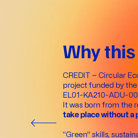
Why this 
CREDIT – Circular Eco
project funded by t
EL01-KA210-ADU-000
It was born from the 
take place without a
“Green” skills, sustai