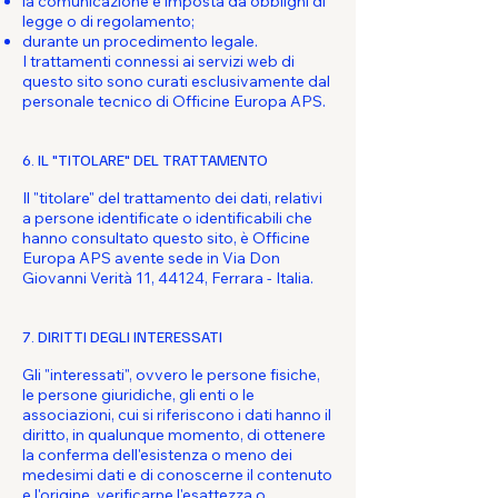
la comunicazione è imposta da obblighi di
legge o di regolamento;
durante un procedimento legale.
I trattamenti connessi ai servizi web di
questo sito sono curati esclusivamente dal
personale tecnico di Officine Europa APS.
6. IL "TITOLARE" DEL TRATTAMENTO
Il "titolare" del trattamento dei dati, relativi
a persone identificate o identificabili che
hanno consultato questo sito, è Officine
Europa APS avente sede in Via Don
Giovanni Verità 11, 44124, Ferrara - Italia.
7. DIRITTI DEGLI INTERESSATI
Gli "interessati", ovvero le persone fisiche,
le persone giuridiche, gli enti o le
associazioni, cui si riferiscono i dati hanno il
diritto, in qualunque momento, di ottenere
la conferma dell'esistenza o meno dei
medesimi dati e di conoscerne il contenuto
e l'origine, verificarne l'esattezza o